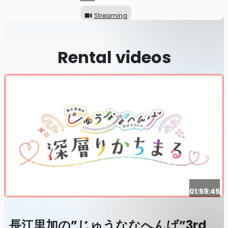
Streaming
Rental videos
01:59:45
長江里加の”じゅうななへんげ”3rd