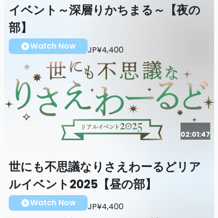
イベント～深層りかちまる～【夜の
部】
Watch Now
JP¥4,400
02:01:47
世にも不思議なりさえわーるどリア
ルイベント2025【昼の部】
Watch Now
JP¥4,400