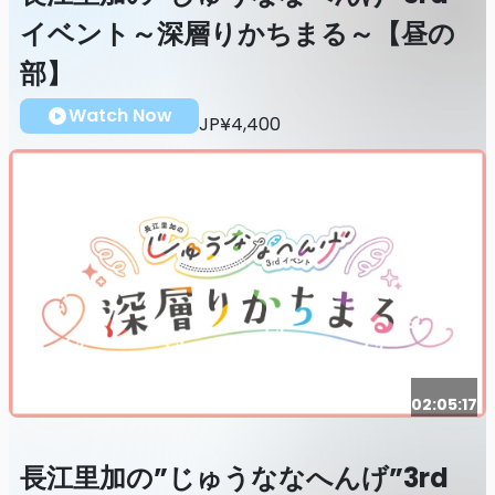
イベント～深層りかちまる～【昼の
部】
Watch Now
JP¥4,400
02:05:17
長江里加の”じゅうななへんげ”3rd