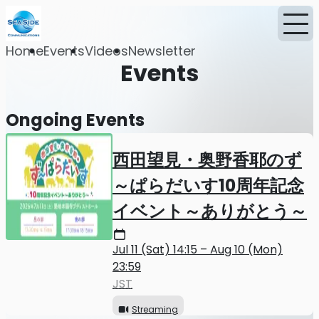
Home
Events
Videos
Newsletter
Events
Ongoing Events
西田望見・奥野香耶のず
～ぱらだいす10周年記念
イベント～ありがとう～
Jul 11 (Sat) 14:15 – Aug 10 (Mon)
23:59
JST
Streaming