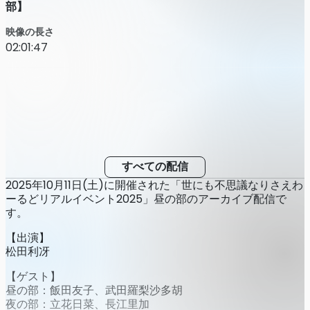
部】
映像の長さ
02:01:47
すべての配信
2025年10月11日(土)に開催された「世にも不思議なりさえわ
ーるどリアルイベント2025」昼の部のアーカイブ配信で
す。
【出演】
松田利冴
【ゲスト】
昼の部：飯田友子、武田羅梨沙多胡
夜の部：立花日菜、長江里加