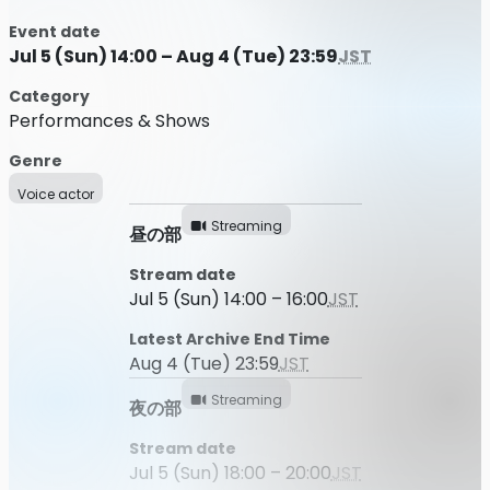
Event date
Jul 5 (Sun) 14:00 – Aug 4 (Tue) 23:59
JST
Category
Performances & Shows
Genre
Voice actor
Streaming
昼の部
Stream date
Jul 5 (Sun) 14:00 – 16:00
JST
Latest Archive End Time
Aug 4 (Tue) 23:59
JST
Streaming
夜の部
Stream date
Jul 5 (Sun) 18:00 – 20:00
JST