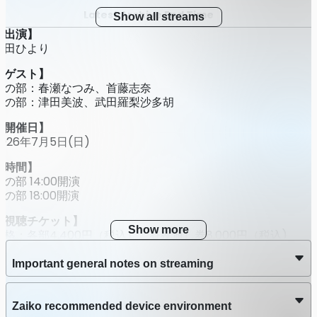
Latest Archive End Time
Show all streams
Aug 4 (Tue) 23:59
JST
【出演】
新田ひより
【ゲスト】
昼の部：春瀬なつみ、首藤志奈
夜の部：津田美波、武田羅梨沙多胡
【開催日】
2026年7月5日(日)
【時間】
昼の部 14:00開演
夜の部 18:00開演
【視聴チケット】
Show more
価格：各部4,400円（税込）、昼夜通し券8,000円（税込)
販売期間：2026年8月4日(火)20:59まで
※別途手数料が必要となります。
Important general notes on streaming
【アーカイブ視聴期間】
最長で2026年8月4日(火)23:59まで
Zaiko recommended device environment