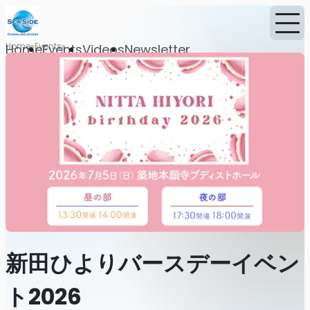
Home
Events
Home
Events
Videos
Newsletter
新田ひよりバースデーイベン
ト2026